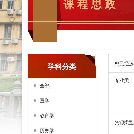
课 程 思 政
您已经选
学科分类
专业类
全部
医学
教育学
资源类型
历史学