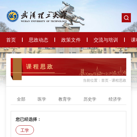
首页
思政动态
政策文件
交流与培训
课
课 程 思 政
当前位置：首页 - 课程思政
全部
医学
教育学
历史学
经济学
您已经选择：
工学