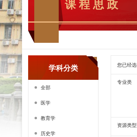
课 程 思 政
您已经选
学科分类
专业类
全部
医学
教育学
资源类型
历史学