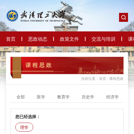
首页
思政动态
政策文件
交流与培训
课
课 程 思 政
当前位置：首页 - 课程思政
全部
医学
教育学
历史学
经济学
您已经选择：
理学