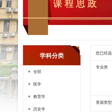
课 程 思 政
您已经选
学科分类
专业类
全部
医学
教育学
资源类型
历史学