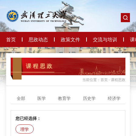
首页
思政动态
政策文件
交流与培训
课
课 程 思 政
当前位置：首页 - 课程思政
全部
医学
教育学
历史学
经济学
您已经选择：
理学