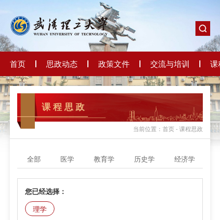
首页
思政动态
政策文件
交流与培训
课
课 程 思 政
当前位置：首页 - 课程思政
全部
医学
教育学
历史学
经济学
您已经选择：
理学