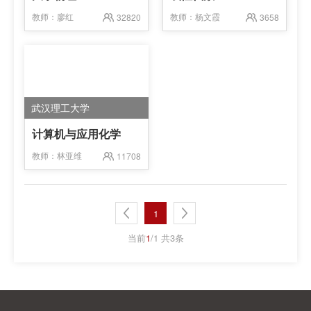
教师：
廖红
教师：
杨文霞
32820
3658
武汉理工大学
计算机与应用化学
教师：
林亚维
11708
1
当前
1
/1 共3条